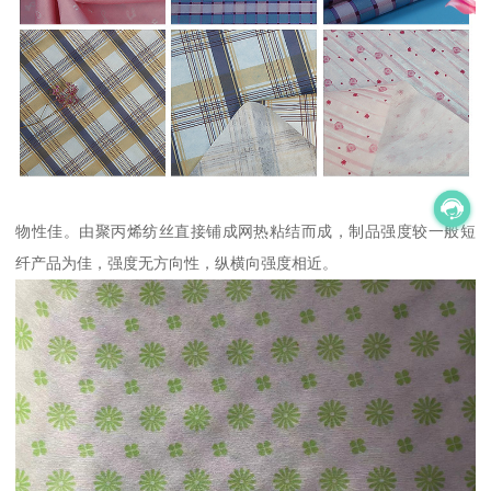
物性佳。由聚丙烯纺丝直接铺成网热粘结而成，制品强度较一般短
纤产品为佳，强度无方向性，纵横向强度相近。