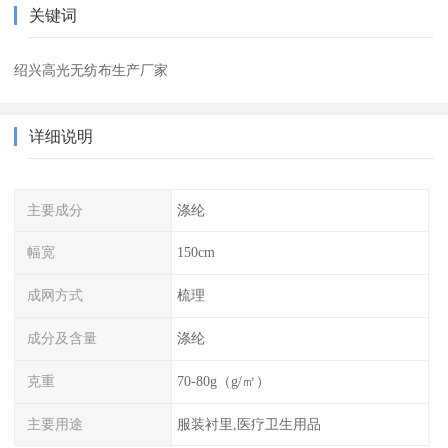
关键词
绍兴高光无纺布生产厂家
详细说明
主要成分
涤纶
幅宽
150cm
成网方式
梳理
成分及含量
涤纶
克重
70-80g（g/㎡）
主要用途
服装衬里,医疗卫生用品