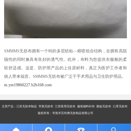
SMMMS无纺布拥有一个特的多层纺粘—熔喷组合结构，在拥有高阻
隔性的同时兼具有良好的透气性。此外，布料为您提供衣服般的柔
软舒适感。这是、防护用产品的上佳原材料，真正为医护工作者和
病人带来福音。SMMMS无纺布被广泛于手术用品与卫生防护用品。
m.ym19860227.b2b168.com
主营产品：江苏无纺布制品 常熟无纺布 江苏医用无纺布 服装辅料衬布 眼贴无纺布 口罩无纺布
版权所有：常熟市百利弗无纺制品有限公司