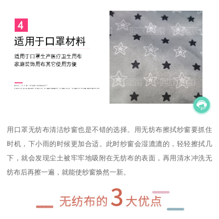
用口罩无纺布清洁纱窗也是不错的选择。用无纺布擦拭纱窗要抓住
时机，下小雨的时候更加合适。此时纱窗会湿漉漉的，轻轻擦拭几
下，就会发现尘土被牢牢地吸附在无纺布的表面，再用清水冲洗无
纺布后再擦一遍，就能使纱窗焕然一新。