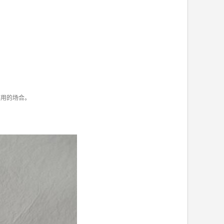
作用的场合。