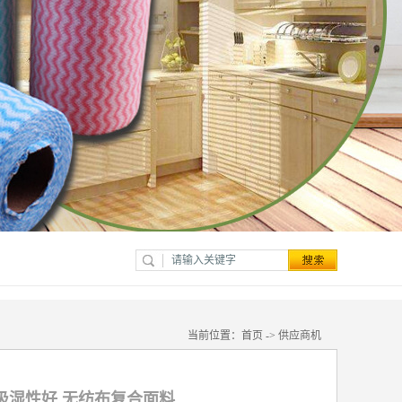
当前位置：
首页
->
供应商机
吸湿性好 无纺布复合面料