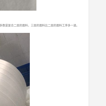
多数是复合二层的面料，三层的面料比二层的面料工序多一道。