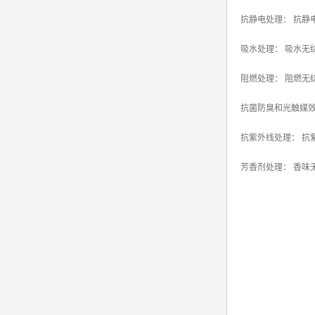
抗静电处理： 抗静
吸水处理： 吸水无
阻燃处理： 阻燃无
抗菌防臭和光触媒效
抗紫外线处理： 
芳香剂处理： 香味