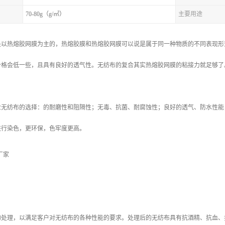
70-80g（g/㎡）
主要用途
是以热熔胶网膜为主的，热熔胶膜和热熔胶网膜可以说是属于同一种物质的不同表现形
价格会低一些，且具有良好的透气性。无纺布的复合其实热熔胶网膜的粘接力就足够了
业无纺布的选择：的耐磨性和阻隔性；无毒、抗菌、耐腐蚀性；良好的透气、防水性能
进行染色，更环保，色牢度更高。
的处理，以满足客户对无纺布的各种性能的要求。处理后的无纺布具有抗酒精、抗血、