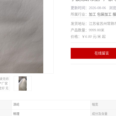
更新时间：2026-08-06 浏
所属行业：
加工
包装加工
发货地址：江苏省苏州常
产品数量：9999.00米
价格：￥
6.00
元/米 起
在线留言
涤纶
幅宽
梳理
成分及含量