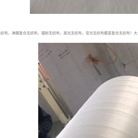
无纺布，淋膜复合无纺布，镭射无纺布，高光无纺布，亚光无纺布都是复合无纺布！大