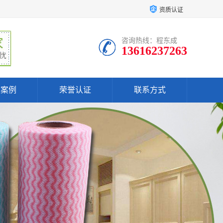
资质认证
咨询热线：程东成
13616237263
户案例
荣誉认证
联系方式