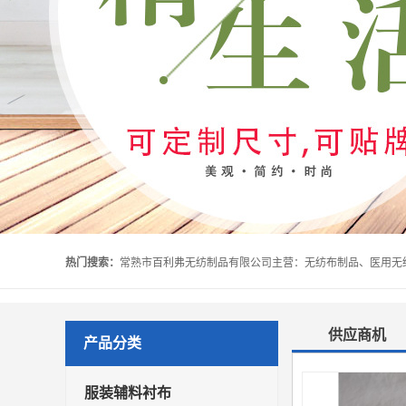
热门搜索：
供应商机
产品分类
服装辅料衬布