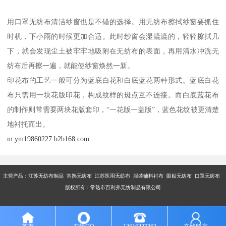
用口罩无纺布清洁纱窗也是不错的选择。用无纺布擦拭纱窗要抓住
时机，下小雨的时候更加合适。此时纱窗会湿漉漉的，轻轻擦拭几
下，就会发现尘土被牢牢地吸附在无纺布的表面，再用清水冲洗无
纺布后再擦一遍，就能使纱窗焕然一新。
印花布的工艺一般可分为蓝底白花和白底蓝花两种形式。蓝底白花
布只需用一块花版印花，构成纹样的斑点互不连接。而白底蓝花布
的制作则常需要两块花版套印，“一花版一盖版”，蓝色花纹被更清楚
地衬托而出。
m.ym19860227.b2b168.com
主营产品：江苏无纺布制品 常熟无纺布 江苏医用无纺布 服装辅料衬布 眼贴无纺布 口罩无纺布
版权所有：常熟市百利弗无纺制品有限公司