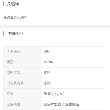
关键词
嘉兴亚光无纺布
详细说明
主要成分
涤纶
幅宽
150cm
成网方式
梳理
成分及含量
涤纶
克重
70-80g（g/㎡）
主要用途
服装衬里,医疗卫生用品