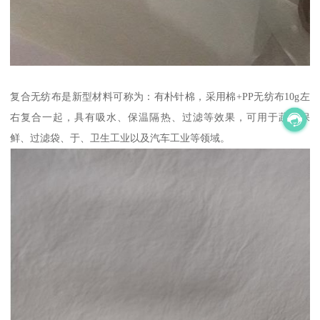
复合无纺布是新型材料可称为：有朴针棉，采用棉+PP无纺布10g左
右复合一起，具有吸水、保温隔热、过滤等效果，可用于蔬菜保
鲜、过滤袋、于、卫生工业以及汽车工业等领域。