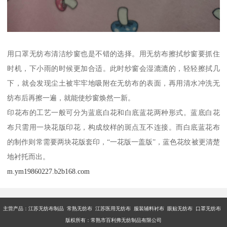
用口罩无纺布清洁纱窗也是不错的选择。用无纺布擦拭纱窗要抓住
时机，下小雨的时候更加合适。此时纱窗会湿漉漉的，轻轻擦拭几
下，就会发现尘土被牢牢地吸附在无纺布的表面，再用清水冲洗无
纺布后再擦一遍，就能使纱窗焕然一新。
印花布的工艺一般可分为蓝底白花和白底蓝花两种形式。蓝底白花
布只需用一块花版印花，构成纹样的斑点互不连接。而白底蓝花布
的制作则常需要两块花版套印，“一花版一盖版”，蓝色花纹被更清楚
地衬托而出。
m.ym19860227.b2b168.com
主营产品：江苏无纺布制品 常熟无纺布 江苏医用无纺布 服装辅料衬布 眼贴无纺布 口罩无纺布
版权所有：常熟市百利弗无纺制品有限公司