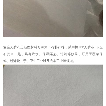
复合无纺布是新型材料可称为：有朴针棉，采用棉+PP无纺布10g左
右复合一起，具有吸水、保温隔热、过滤等效果，可用于蔬菜保
鲜、过滤袋、于、卫生工业以及汽车工业等领域。