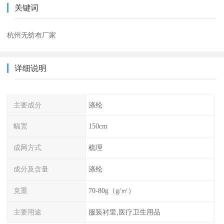
关键词
杭州无纺布厂家
详细说明
主要成分
涤纶
幅宽
150cm
成网方式
梳理
成分及含量
涤纶
克重
70-80g（g/㎡）
主要用途
服装衬里,医疗卫生用品